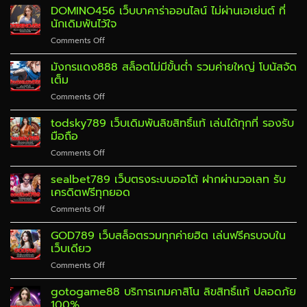
สล็อต
DOMINO456 เว็บบาคาร่าออนไลน์ ไม่ผ่านเอเย่นต์ ที่
รวม
ปลอดภัย
1xshotbet
ทุก
นักเดิมพันไว้ใจ
100%
ฝาก
ค่าย
on
Comments Off
ถอน
เล่น
DOMINO456
ฟรี
ง่าย
เว็บ
มังกรแดง888 สล็อตไม่มีขั้นต่ำ รวมค่ายใหญ่ โบนัสจัด
ไม่มี
ได้
บา
ขั้น
เต็ม
เงิน
คา
ต่ำ
ไว
on
Comments Off
ร่า
เริ่ม
มังกร
ออนไลน์
ต้น
แดง888
todsky789 เว็บเดิมพันลิขสิทธิ์แท้ เล่นได้ทุกที่ รองรับ
ไม่
1
สล็อต
ผ่าน
มือถือ
บาท
ไม่มี
เอเย่นต์
on
Comments Off
ขั้น
ที่
todsky789
ต่ำ
นัก
เว็บ
sealbet789 เว็บตรงระบบออโต้ ฝากผ่านวอเลท รับ
รวม
เดิม
เดิม
ค่าย
เครดิตฟรีทุกยอด
พัน
พัน
ใหญ่
ไว้ใจ
on
Comments Off
ลิขสิทธิ์
โบนัส
sealbet789
แท้
จัด
เว็บ
GOD789 เว็บสล็อตรวมทุกค่ายฮิต เล่นฟรีครบจบใน
เล่น
เต็ม
ตรง
ได้
เว็บเดียว
ระบบ
ทุก
on
Comments Off
ออ
ที่
GOD789
โต้
รองรับ
เว็บ
gotogame88 บริการเกมคาสิโน ลิขสิทธิ์แท้ ปลอดภัย
ฝาก
มือ
สล็อต
ผ่าน
100%
ถือ