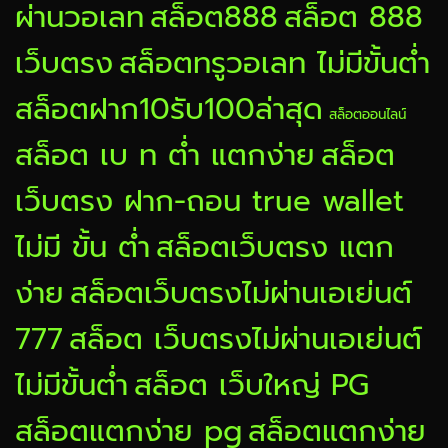
ผ่านวอเลท
สล็อต888
สล็อต 888
เว็บตรง
สล็อตทรูวอเลท ไม่มีขั้นต่ำ
สล็อตฝาก10รับ100ล่าสุด
สล็อตออนไลน์
สล็อต เบ ท ต่ำ แตกง่าย
สล็อต
เว็บตรง ฝาก-ถอน true wallet
ไม่มี ขั้น ต่ํา
สล็อตเว็บตรง แตก
ง่าย
สล็อตเว็บตรงไม่ผ่านเอเย่นต์
777
สล็อต เว็บตรงไม่ผ่านเอเย่นต์
ไม่มีขั้นต่ำ
สล็อต เว็บใหญ่ PG
สล็อตแตกง่าย pg
สล็อตแตกง่าย