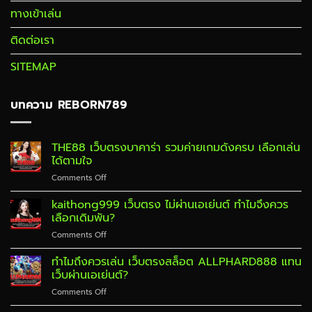
ทางเข้าเล่น
ติดต่อเรา
SITEMAP
บทความ REBORN789
THE88 เว็บตรงบาคาร่า รวมค่ายเกมดังครบ เลือกเล่น
ได้ตามใจ
on
Comments Off
THE88
เว็บ
kaithong999 เว็บตรง ไม่ผ่านเอเย่นต์ ทำไมจึงควร
ตรง
เลือกเดิมพัน?
บา
on
Comments Off
คา
kaithong999
ร่า
เว็บ
ทำไมถึงควรเล่น เว็บตรงสล็อต ALLPHARD888 แทน
รวม
ตรง
ค่าย
เว็บผ่านเอเย่นต์?
ไม่
เกม
on
Comments Off
ผ่าน
ดัง
ทำไม
เอเย่นต์
ครบ