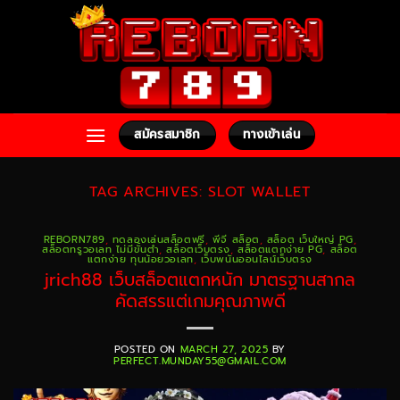
Skip
to
content
สมัครสมาชิก
ทางเข้าเล่น
TAG ARCHIVES:
SLOT WALLET
REBORN789
,
ทดลองเล่นสล็อตฟรี
,
พีจี สล็อต
,
สล็อต เว็บใหญ่ PG
,
สล็อตทรูวอเลท ไม่มีขั้นต่ำ
,
สล็อตเว็บตรง
,
สล็อตแตกง่าย PG
,
สล็อต
แตกง่าย ทุนน้อยวอเลท
,
เว็บพนันออนไลน์เว็บตรง
jrich88 เว็บสล็อตแตกหนัก มาตรฐานสากล
คัดสรรแต่เกมคุณภาพดี
POSTED ON
MARCH 27, 2025
BY
PERFECT.MUNDAY55@GMAIL.COM