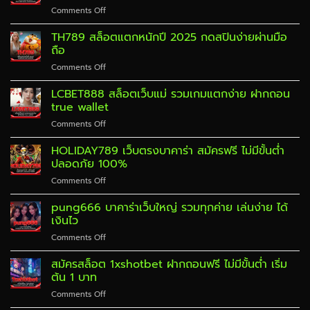
ตรง
ไม่มี
on
Comments Off
รวม
ขั้น
paruay888
เกม
ต่ำ
เว็บ
TH789 สล็อตแตกหนักปี 2025 กดสปินง่ายผ่านมือ
สล็อต
ไม่
คา
แตก
ถือ
ติด
สิ
ง่าย
เทิร์น
on
Comments Off
โน
สมัคร
TH789
ไม่มี
ได้
สล็อต
LCBET888 สล็อตเว็บแม่ รวมเกมแตกง่าย ฝากถอน
ขั้น
ไม่มี
แตก
ต่ำ
true wallet
ขั้น
หนัก
เล่น
ต่ำ
on
Comments Off
ปี
ง่าย
LCBET888
2025
ผ่าน
สล็อต
HOLIDAY789 เว็บตรงบาคาร่า สมัครฟรี ไม่มีขั้นต่ำ
กด
เว็บ
เว็บ
สปิ
ปลอดภัย 100%
ไม่
แม่
นง่าย
ต้อง
on
Comments Off
รวม
ผ่าน
โหลด
HOLIDAY789
เกม
มือ
เว็บ
pung666 บาคาร่าเว็บใหญ่ รวมทุกค่าย เล่นง่าย ได้
แตก
ถือ
ตรง
ง่าย
เงินไว
บา
ฝาก
on
Comments Off
คา
ถอน
pung666
ร่า
true
บา
สมัครสล็อต 1xshotbet ฝากถอนฟรี ไม่มีขั้นต่ำ เริ่ม
สมัคร
wallet
คา
ฟรี
ต้น 1 บาท
ร่า
ไม่มี
on
Comments Off
เว็บ
ขั้น
สมัคร
ใหญ่
ต่ำ