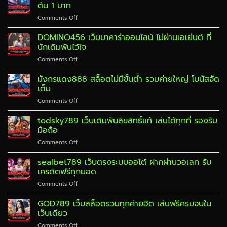
คา
ฟรี
ต้น 1 บาท
ร่า
ไม่มี
on
Comments Off
เว็บ
ขั้น
สมัคร
ใหญ่
ต่ำ
สล็อต
DOMINO456 เว็บบาคาร่าออนไลน์ ไม่ผ่านเอเย่นต์ ที่
รวม
ปลอดภัย
1xshotbet
ทุก
นักเดิมพันไว้ใจ
100%
ฝาก
ค่าย
on
Comments Off
ถอน
เล่น
DOMINO456
ฟรี
ง่าย
เว็บ
มังกรแดง888 สล็อตไม่มีขั้นต่ำ รวมค่ายใหญ่ โบนัสจัด
ไม่มี
ได้
บา
ขั้น
เต็ม
เงิน
คา
ต่ำ
ไว
on
Comments Off
ร่า
เริ่ม
มังกร
ออนไลน์
ต้น
แดง888
todsky789 เว็บเดิมพันลิขสิทธิ์แท้ เล่นได้ทุกที่ รองรับ
ไม่
1
สล็อต
ผ่าน
มือถือ
บาท
ไม่มี
เอเย่นต์
on
Comments Off
ขั้น
ที่
todsky789
ต่ำ
นัก
เว็บ
sealbet789 เว็บตรงระบบออโต้ ฝากผ่านวอเลท รับ
รวม
เดิม
เดิม
ค่าย
เครดิตฟรีทุกยอด
พัน
พัน
ใหญ่
ไว้ใจ
on
Comments Off
ลิขสิทธิ์
โบนัส
sealbet789
แท้
จัด
เว็บ
GOD789 เว็บสล็อตรวมทุกค่ายฮิต เล่นฟรีครบจบใน
เล่น
เต็ม
ตรง
ได้
เว็บเดียว
ระบบ
ทุก
on
Comments Off
ออ