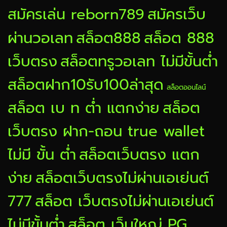
สมัครเว็บ
สมัครเล่น reborn789
ผ่านวอเลท
สล็อต888
สล็อต 888
เว็บตรง
สล็อตทรูวอเลท ไม่มีขั้นต่ำ
สล็อตฝาก10รับ100ล่าสุด
สล็อตออนไลน์
สล็อต เบ ท ต่ำ แตกง่าย
สล็อต
เว็บตรง ฝาก-ถอน true wallet
ไม่มี ขั้น ต่ํา
สล็อตเว็บตรง แตก
ง่าย
สล็อตเว็บตรงไม่ผ่านเอเย่นต์
777
สล็อต เว็บตรงไม่ผ่านเอเย่นต์
ไม่มีขั้นต่ำ
สล็อต เว็บใหญ่ PG