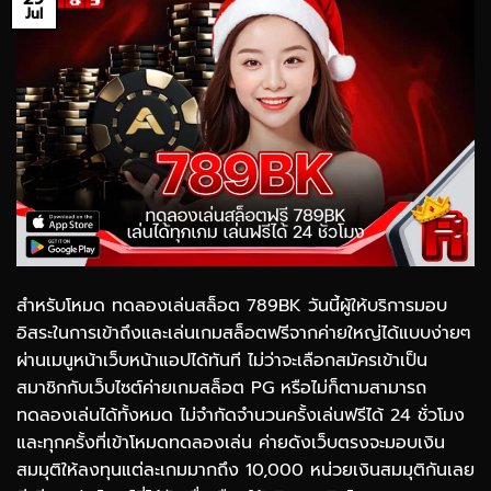
Jul
สำหรับโหมด ทดลองเล่นสล็อต 789BK วันนี้ผู้ให้บริการมอบ
อิสระในการเข้าถึงและเล่นเกมสล็อตฟรีจากค่ายใหญ่ได้แบบง่ายๆ
ผ่านเมนูหน้าเว็บหน้าแอปได้ทันที ไม่ว่าจะเลือกสมัครเข้าเป็น
สมาชิกกับเว็บไซต์ค่ายเกมสล็อต PG หรือไม่ก็ตามสามารถ
ทดลองเล่นได้ทั้งหมด ไม่จำกัดจำนวนครั้งเล่นฟรีได้ 24 ชั่วโมง
และทุกครั้งที่เข้าโหมดทดลองเล่น ค่ายดังเว็บตรงจะมอบเงิน
สมมุติให้ลงทุนแต่ละเกมมากถึง 10,000 หน่วยเงินสมมุติกันเลย