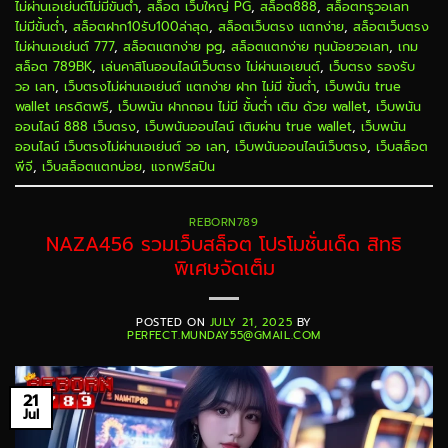
ไม่ผ่านเอเย่นต์ไม่มีขั้นต่ำ
,
สล็อต เว็บใหญ่ PG
,
สล็อต888
,
สล็อตทรูวอเลท
ไม่มีขั้นต่ำ
,
สล็อตฝาก10รับ100ล่าสุด
,
สล็อตเว็บตรง แตกง่าย
,
สล็อตเว็บตรง
ไม่ผ่านเอเย่นต์ 777
,
สล็อตแตกง่าย pg
,
สล็อตแตกง่าย ทุนน้อยวอเลท
,
เกม
สล็อต 789BK
,
เล่นคาสิโนออนไลน์เว็บตรง ไม่ผ่านเอเยนต์
,
เว็บตรง รองรับ
วอ เลท
,
เว็บตรงไม่ผ่านเอเย่นต์ แตกง่าย ฝาก ไม่มี ขั้นต่ำ
,
เว็บพนัน true
wallet เครดิตฟรี
,
เว็บพนัน ฝากถอน ไม่มี ขั้นต่ำ เติม ด้วย wallet
,
เว็บพนัน
ออนไลน์ 888 เว็บตรง
,
เว็บพนันออนไลน์ เติมผ่าน true wallet
,
เว็บพนัน
ออนไลน์ เว็บตรงไม่ผ่านเอเย่นต์ วอ เลท
,
เว็บพนันออนไลน์เว็บตรง
,
เว็บสล็อต
พีจี
,
เว็บสล็อตแตกบ่อย
,
แจกฟรีสปิน
REBORN789
NAZA456 รวมเว็บสล็อต โปรโมชั่นเด็ด สิทธิ
พิเศษจัดเต็ม
POSTED ON
JULY 21, 2025
BY
PERFECT.MUNDAY55@GMAIL.COM
21
Jul