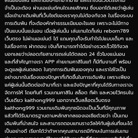
สิโนออนไลน์ และเกมอื่นๆอีกมากมาย และเราเป็นเว็บตรงที่ไม่
จำเป็นจะต้อง ผ่านเอเย่นต์คนใดเลยสักคน ซึ่งบอกได้เลยว่าผู้เล่น
เมื่อเข้ามาเดิมพันที่เว็บไซต์ของเราคุณไม่ต้องกังวล ในเรื่องระบบ
การเดิมพัน ที่จะต้องหักค่าธรรมเนียมอะไรเลย เพราะจะไม่มีทาง
เป็นแบบนั้นแน่นอน เมื่อผู้เล่นนั้น เล่นเกมใดก็เล่น reborn789
เว็บตรง ไม่ผ่านเอเย่นต์ ได้ แถมคุณก็จะรับกำไรไปแบบเต็มๆ และ
ในเรื่องการ ฝากถอน เงินก็สามารถทำได้อย่างรวดเร็วไร้กังวล
บอกเลยว่าปลอดภัยสามารถเล่นได้ตลอด 24 ชั่วโมงแน่นอน
และที่สำคัญทางเรา APP ค่ายเกมคาสิโนแท้ ก็มีทีมงานที่ พร้อม
จะดูแลผู้เล่นตลอด ในทุกการเดิมพันของคุณ และเราใส่ใจเป็น
อย่างมากในเรื่องของปัญหาที่เกิดขึ้นในการเดิมพัน เพราะเพียง
แค่ผู้เล่นนั้นติดต่อเข้ามาที่เรา และแจ้งปัญหาที่คุณได้รับทางเราจะ
จัดการให้ โดยทันที รวมเกมคาสิโน สล็อต กีฬา และหวยไว้ครบใน
เว็บเดียว kaithong999 นอกจากเว็บสล็อตเว็บตรง
kaithong999 รวมเกมเดิมพันทุกชนิดจะเป็นเว็บที่มีคุณภาพ
แล้วที่ได้รับมาตรฐานตามหลักสากลของเอเชียด้วยว่า เป็นเกม
เดิมพันที่น่าสนใจ และสามารถตอบแทนรางวัลให้กับผู้เล่นที่ชนะได้
เป็นอย่างดี เรียกได้ว่าถ้าหากคุณสามารถมีทักษะในการเล่นเกม