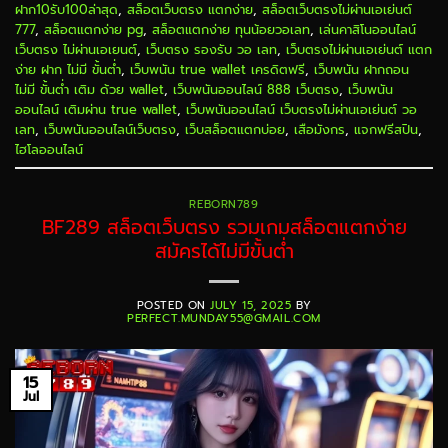
ฝาก10รับ100ล่าสุด
,
สล็อตเว็บตรง แตกง่าย
,
สล็อตเว็บตรงไม่ผ่านเอเย่นต์
777
,
สล็อตแตกง่าย pg
,
สล็อตแตกง่าย ทุนน้อยวอเลท
,
เล่นคาสิโนออนไลน์
เว็บตรง ไม่ผ่านเอเยนต์
,
เว็บตรง รองรับ วอ เลท
,
เว็บตรงไม่ผ่านเอเย่นต์ แตก
ง่าย ฝาก ไม่มี ขั้นต่ำ
,
เว็บพนัน true wallet เครดิตฟรี
,
เว็บพนัน ฝากถอน
ไม่มี ขั้นต่ำ เติม ด้วย wallet
,
เว็บพนันออนไลน์ 888 เว็บตรง
,
เว็บพนัน
ออนไลน์ เติมผ่าน true wallet
,
เว็บพนันออนไลน์ เว็บตรงไม่ผ่านเอเย่นต์ วอ
เลท
,
เว็บพนันออนไลน์เว็บตรง
,
เว็บสล็อตแตกบ่อย
,
เสือมังกร
,
แจกฟรีสปิน
,
ไฮโลออนไลน์
REBORN789
BF289 สล็อตเว็บตรง รวมเกมสล็อตแตกง่าย
สมัครได้ไม่มีขั้นต่ำ
POSTED ON
JULY 15, 2025
BY
PERFECT.MUNDAY55@GMAIL.COM
15
Jul