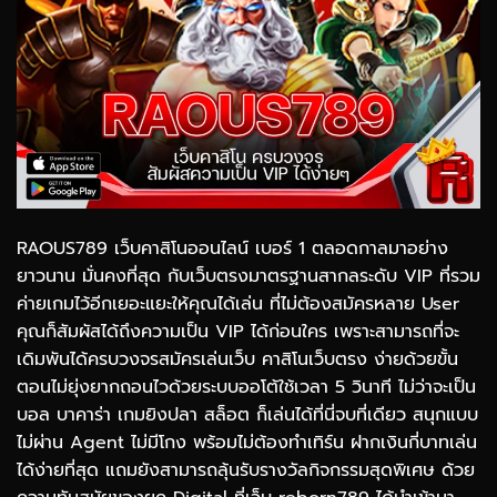
RAOUS789 เว็บคาสิโนออนไลน์ เบอร์ 1 ตลอดกาลมาอย่าง
ยาวนาน มั่นคงที่สุด กับเว็บตรงมาตรฐานสากลระดับ VIP ที่รวม
ค่ายเกมไว้อีกเยอะแยะให้คุณได้เล่น ที่ไม่ต้องสมัครหลาย User
คุณก็สัมผัสได้ถึงความเป็น VIP ได้ก่อนใคร เพราะสามารถที่จะ
เดิมพันได้ครบวงจรสมัครเล่นเว็บ คาสิโนเว็บตรง ง่ายด้วยขั้น
ตอนไม่ยุ่งยากถอนไวด้วยระบบออโต้ใช้เวลา 5 วินาที ไม่ว่าจะเป็น
บอล บาคาร่า เกมยิงปลา สล็อต ก็เล่นได้ที่นี่จบที่เดียว สนุกแบบ
ไม่ผ่าน Agent ไม่มีโกง พร้อมไม่ต้องทำเทิร์น ฝากเงินกี่บาทเล่น
ได้ง่ายที่สุด แถมยังสามารถลุ้นรับรางวัลกิจกรรมสุดพิเศษ ด้วย