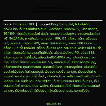
CONTINUE READING
→
Posted in
reborn789
|
Tagged
King Kong Slot
,
NAZA456
,
NAZA456 เว็บตรงไม่ผ่านเอเย่นต์
,
One5bet
,
reborn789
,
Slot บัวทอง
,
TGA199
,
ค่ายสล็อตออนไลน์ ชั้นนำ
,
ทดลองเล่นสล็อตฟรี
,
ทดลองเล่นสล็อต
ฟรี NAZA456
,
ทางเข้าเล่นเกม reborn789
,
พีจี สล็อต
,
สมัคร สล็อตวอ
เลท
,
สมัครเล่น reborn789
,
สมัครเว็บผ่านวอเลท
,
สล็อต 888 เว็บตรง
,
สล็อต เบ ท ต่ำ แตกง่าย
,
สล็อต เว็บตรง ฝาก-ถอน true wallet ไม่มี ขั้น ต่ํา
,
สล็อต เว็บตรงไม่ผ่านเอเย่นต์ไม่มีขั้นต่ำ
,
สล็อต เว็บใหญ่ PG
,
สล็อต888
,
สล็อตทรูวอเลท ไม่มีขั้นต่ำ
,
สล็อตฝาก10รับ100ล่าสุด
,
สล็อตเว็บตรง แตก
ง่าย
,
สล็อตเว็บตรงไม่ผ่านเอเย่นต์ 777
,
สล็อตแคนดี้
,
สล็อตแตกง่าย pg
,
สล็อตแตกง่าย ทุนน้อยวอเลท
,
สลัดผลไม้โชคดี
,
เกมเตะจุดโทษ
,
เล่นคาสิโน
ออนไลน์เว็บตรง ไม่ผ่านเอเยนต์
,
เว็บตรง รองรับ วอ เลท
,
เว็บตรงไม่ผ่าน
เอเย่นต์ แตกง่าย ฝาก ไม่มี ขั้นต่ำ
,
เว็บพนัน true wallet เครดิตฟรี
,
เว็บพนัน
ฝากถอน ไม่มี ขั้นต่ำ เติม ด้วย wallet
,
เว็บพนันออนไลน์ 888 เว็บตรง
,
เว็บ
พนันออนไลน์ เติมผ่าน true wallet
,
เว็บพนันออนไลน์ เว็บตรงไม่ผ่านเอเย่นต์
วอ เลท
,
เว็บพนันออนไลน์เว็บตรง
,
เว็บสล็อตแตกบ่อย
,
แจกฟรีสปิน
REBORN789