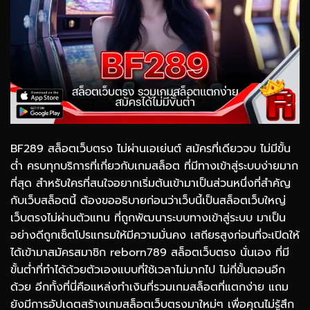
BF289 สล็อตเว็บตรง ไม่ผ่านเอเย่นต์ สมัครที่เดียวจบ ไม่มีขั้น
ต่ำ ครบทุกบริการที่เกี่ยวกับเกมสล็อต ที่มีทางเข้าสู่ระบบง่ายมาก
ที่สุด สำหรับใครที่สนใจอยากเริ่มต้นเข้ามาเป็นส่วนหนึ่งที่สำคัญ
กับเว็บสล็อตนี้ ต้องขออธิบายก่อนว่าเว็บนี้เป็นสล็อตเว็บใหญ่
เว็บตรงไม่ผ่านตัวแทน ที่ถูกพัฒนาระบบทางเข้าสู่ระบบ มาเป็น
อย่างดีถูกเซ็ตโปรแกรมให้มีความมั่นคง เสถียรสูงก่อนที่จะเปิดให้
ได้เข้ามาสมัครสมาชิก reborn789 สล็อตเว็บตรง นั่นเอง ที่มี
ขั้นต่ำที่ทำได้ด้วยตัวเองแบบที่ใช้เวลาไม่มากไป ไม่กี่ขั้นตอนอีก
ด้วย อีกทั้งที่นี่คือแหล่งทำเงินที่รวมเกมสล็อตที่แตกง่าย แถม
ยังมีการอัปเดตสร้างเกมสล็อตเว็บตรงมาใหม่ๆ เพื่อคุณไม่รู้สึก