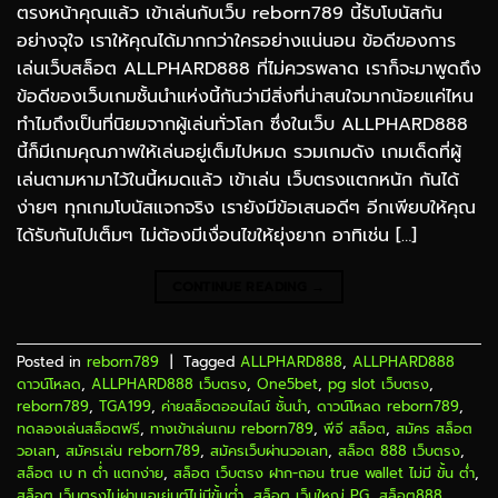
ตรงหน้าคุณแล้ว เข้าเล่นกับเว็บ reborn789 นี้รับโบนัสกัน
อย่างจุใจ เราให้คุณได้มากกว่าใครอย่างแน่นอน ข้อดีของการ
เล่นเว็บสล็อต ALLPHARD888 ที่ไม่ควรพลาด เราก็จะมาพูดถึง
ข้อดีของเว็บเกมชั้นนำแห่งนี้กันว่ามีสิ่งที่น่าสนใจมากน้อยแค่ไหน
ทำไมถึงเป็นที่นิยมจากผู้เล่นทั่วโลก ซึ่งในเว็บ ALLPHARD888
นี้ก็มีเกมคุณภาพให้เล่นอยู่เต็มไปหมด รวมเกมดัง เกมเด็ดที่ผู้
เล่นตามหามาไว้ในนี้หมดแล้ว เข้าเล่น เว็บตรงแตกหนัก กันได้
ง่ายๆ ทุกเกมโบนัสแจกจริง เรายังมีข้อเสนอดีๆ อีกเพียบให้คุณ
ได้รับกันไปเต็มๆ ไม่ต้องมีเงื่อนไขให้ยุ่งยาก อาทิเช่น […]
CONTINUE READING
→
Posted in
reborn789
|
Tagged
ALLPHARD888
,
ALLPHARD888
ดาวน์โหลด
,
ALLPHARD888 เว็บตรง
,
One5bet
,
pg slot เว็บตรง
,
reborn789
,
TGA199
,
ค่ายสล็อตออนไลน์ ชั้นนำ
,
ดาวน์โหลด reborn789
,
ทดลองเล่นสล็อตฟรี
,
ทางเข้าเล่นเกม reborn789
,
พีจี สล็อต
,
สมัคร สล็อต
วอเลท
,
สมัครเล่น reborn789
,
สมัครเว็บผ่านวอเลท
,
สล็อต 888 เว็บตรง
,
สล็อต เบ ท ต่ำ แตกง่าย
,
สล็อต เว็บตรง ฝาก-ถอน true wallet ไม่มี ขั้น ต่ํา
,
สล็อต เว็บตรงไม่ผ่านเอเย่นต์ไม่มีขั้นต่ำ
,
สล็อต เว็บใหญ่ PG
,
สล็อต888
,