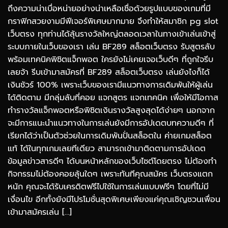
ถึงความน่าเบื่อหน่ายอย่างน่าเหลือเชื่อด้วยรูปแบบของเกมที่มี
กราฟิกสวยงามมีฟีเจอร์พิเศษมากมาย จึงทำให้สมาชิก pg slot
เว็บตรง ทุกท่านได้ลุ้นรางวัลใหญ่ตลอดเวลาในทางเข้าเล่นเข้าสู่
ระบบภายในเว็บของเรา เล่น BF289 สล็อตเว็บตรง รับสูตรลับ
พร้อมเทคนิคพิชิตแจ็กพอต ใครยังไม่เคยเจอเว็บดีๆ ที่ถูกใจรีบ
เลยจ้า รีบเข้ามาสมัครที่ BF289 สล็อตเว็บตรง เล่นยังไงก็ได้
เงินชัวร์ 100% เพราะเว็บของเรามีแนวทางการเดิมพันให้ผู้เล่น
ได้ติดตาม มีกลุ่มลับที่คอย แจกสูตร แจกเทคนิค เพื่อให้มีโอกาส
ทำรางวัลแจ็กพอตหรือพิชิตเงินรางวัลสูงสุดได้ง่ายๆ นอกจาก
จะมีการแนะนำแนวทางในการเล่นยังมีการอัปเดตบทความดีๆ ที่
เรียกได้ว่าเป็นตัวช่วยในการเดิมพันปั่นสล็อตใน ค่ายเกมสล็อต
แท้ ได้ในทุกเกมเลยทีเดียว สามารถเข้ามาติดตามการอัปเดต
ข้อมูลข่าวสารดีๆ ได้บนหน้าหลักของเว็บไซต์โดยตรง ไม่ต้องทำ
กิจกรรมไม่ต้องคอยลุ้นใดๆ เพราะทันทีคุณสมัคร เว็บตรงแตก
หนัก คุณจะได้รับเครดิตฟรีไปใช้ในการเล่นแบบฟรีๆ โดยที่ไม่มี
เงื่อนไข อีกทั้งยังมีโปรโมชั่นสุดพิเศษเพียงแค่คุณเชิญชวนเพื่อน
เข้ามาสมัครเล่น […]