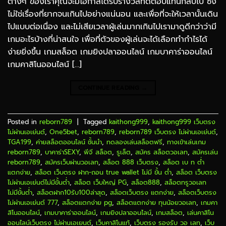
ต่างๆ ของเราคุณจะมีโอกาสได้รับรางวัลที่ดีตอบแทนกลับไป ซึ่ง
ไม่ใช่เรื่องที่ยากจนเกินไปอย่างแน่นอน และเพื่อที่จะให้เวลานั้นเดิน
ไปแบบต่อเนื่อง และไม่เสียเวลาผู้เล่นมากเกินไปเรามาดูดีกว่าว่ามี
เกมอะไรบ้างที่น่าสนใจ เพื่อที่ตัวของผู้เล่นจะได้เลือกทำกำไรได้
ง่ายยิ่งขึ้น เกมสล็อต เกมยิงปลาออนไลน์ เกมบาคาร่าออนไลน์
เกมคาสิโนออนไลน์ […]
CONTINUE READING
→
Posted in
reborn789
|
Tagged
kaithong999
,
kaithong999 เว็บตรง
ไม่ผ่านเอเย่นต์
,
One5bet
,
reborn789
,
reborn789 เว็บตรง ไม่ผ่านเอเย่นต์
,
TGA199
,
ค่ายสล็อตออนไลน์ ชั้นนำ
,
ทดลองเล่นสล็อตฟรี
,
ทางเข้าเล่นเกม
reborn789
,
บาคาร่าSEXY
,
พีจี สล็อต
,
รูเล็ต
,
สมัคร สล็อตวอเลท
,
สมัครเล่น
reborn789
,
สมัครเว็บผ่านวอเลท
,
สล็อต 888 เว็บตรง
,
สล็อต เบ ท ต่ำ
แตกง่าย
,
สล็อต เว็บตรง ฝาก-ถอน true wallet ไม่มี ขั้น ต่ํา
,
สล็อต เว็บตรง
ไม่ผ่านเอเย่นต์ไม่มีขั้นต่ำ
,
สล็อต เว็บใหญ่ PG
,
สล็อต888
,
สล็อตทรูวอเลท
ไม่มีขั้นต่ำ
,
สล็อตฝาก10รับ100ล่าสุด
,
สล็อตเว็บตรง แตกง่าย
,
สล็อตเว็บตรง
ไม่ผ่านเอเย่นต์ 777
,
สล็อตแตกง่าย pg
,
สล็อตแตกง่าย ทุนน้อยวอเลท
,
เกมคา
สิโนออนไลน์
,
เกมบาคาร่าออนไลน์
,
เกมยิงปลาออนไลน์
,
เกมสล็อต
,
เล่นคาสิโน
ออนไลน์เว็บตรง ไม่ผ่านเอเยนต์
,
เว็บคาสิโนแท้
,
เว็บตรง รองรับ วอ เลท
,
เว็บ