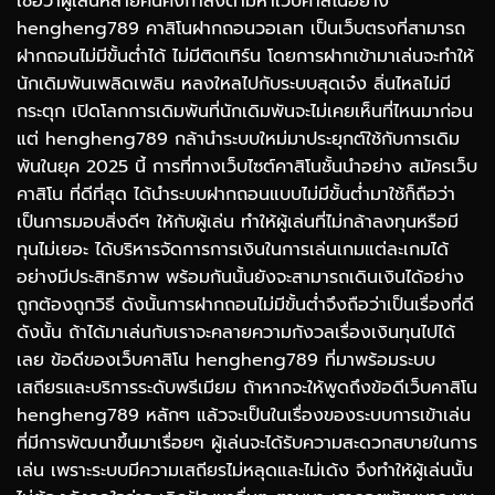
เชื่อว่าผู้เล่นหลายคนคงกำลังตามหาเว็บคาสิโนอย่าง
hengheng789 คาสิโนฝากถอนวอเลท เป็นเว็บตรงที่สามารถ
ฝากถอนไม่มีขั้นต่ำได้ ไม่มีติดเทิร์น โดยการฝากเข้ามาเล่นจะทำให้
นักเดิมพันเพลิดเพลิน หลงใหลไปกับระบบสุดเจ๋ง ลิ่นไหลไม่มี
กระตุก เปิดโลกการเดิมพันที่นักเดิมพันจะไม่เคยเห็นที่ไหนมาก่อน
แต่ hengheng789 กล้านำระบบใหม่มาประยุกต์ใช้กับการเดิม
พันในยุค 2025 นี้ การที่ทางเว็บไซต์คาสิโนชั้นนำอย่าง สมัครเว็บ
คาสิโน ที่ดีที่สุด ได้นำระบบฝากถอนแบบไม่มีขั้นต่ำมาใช้ก็ถือว่า
เป็นการมอบสิ่งดีๆ ให้กับผู้เล่น ทำให้ผู้เล่นที่ไม่กล้าลงทุนหรือมี
ทุนไม่เยอะ ได้บริหารจัดการการเงินในการเล่นเกมแต่ละเกมได้
อย่างมีประสิทธิภาพ พร้อมกันนั้นยังจะสามารถเดินเงินได้อย่าง
ถูกต้องถูกวิธี ดังนั้นการฝากถอนไม่มีขั้นต่ำจึงถือว่าเป็นเรื่องที่ดี
ดังนั้น ถ้าได้มาเล่นกับเราจะคลายความกังวลเรื่องเงินทุนไปได้
เลย ข้อดีของเว็บคาสิโน hengheng789 ที่มาพร้อมระบบ
เสถียรและบริการระดับพรีเมียม ถ้าหากจะให้พูดถึงข้อดีเว็บคาสิโน
hengheng789 หลักๆ แล้วจะเป็นในเรื่องของระบบการเข้าเล่น
ที่มีการพัฒนาขึ้นมาเรื่อยๆ ผู้เล่นจะได้รับความสะดวกสบายในการ
เล่น เพราะระบบมีความเสถียรไม่หลุดและไม่เด้ง จึงทำให้ผู้เล่นนั้น