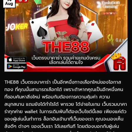
Aug
THE88 เว็บตรงบาคาร่า เป็นอีกหนึ่งทางเลือกใหม่ของโอกาส
ทอง ที่คุณนั้นสามารถเลือกได้ เพราะถ้าหากคุณเป็นอีกหนึ่งคน
ที่ชอบค้นหาสิ่งใหม่ พร้อมกับต้องการความคุ้มค่า ความ
สนุกสนาน แถมยังได้กำไรได้ พารวย ได้ง่ายในเกม เว็บรวมบาคา
ร่าทุกค่าย wallet ในการเดิมพันก็ต้องเว็บไซต์นี้เลย เพียงแค่ตัว
ของผู้เล่นนั้นทำการ ล็อกอินเข้ามาที่เว็บของเรา คุณจะมองเห็น
สิ่งดีๆ ต่างๆ ของเว็บเรา ได้เลยทันที โดยต้องบอกกับผู้เล่น