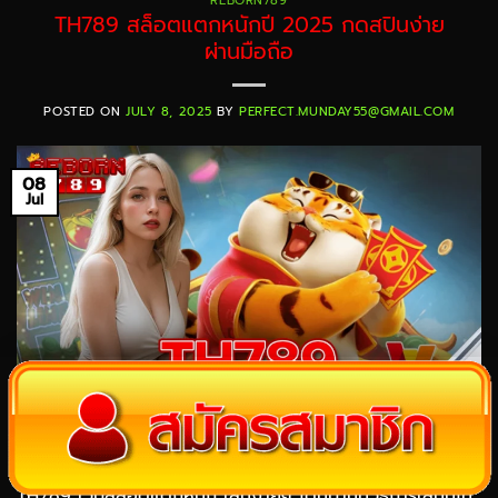
REBORN789
TH789 สล็อตแตกหนักปี 2025 กดสปินง่าย
ผ่านมือถือ
POSTED ON
JULY 8, 2025
BY
PERFECT.MUNDAY55@GMAIL.COM
08
Jul
TH789 เว็บสล็อตแตกหนัก เล่นง่ายๆ ได้ที่บ้านมีวิธีการเล่นที่ไม่