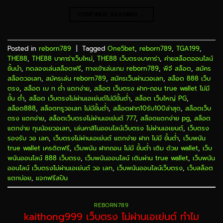
CONTINUE READING
→
Posted in
reborn789
|
Tagged
One5bet
,
reborn789
,
TGA199
,
THE88
,
THE88 บาคาร่าเว็บใหม่
,
THE88 เว็บตรงบาคาร่า
,
ค่ายสล็อตออนไลน์
ชั้นนำ
,
ทดลองเล่นสล็อตฟรี
,
ทางเข้าเล่นเกม reborn789
,
พีจี สล็อต
,
สมัคร
สล็อตวอเลท
,
สมัครเล่น reborn789
,
สมัครเว็บผ่านวอเลท
,
สล็อต 888 เว็บ
ตรง
,
สล็อต เบ ท ต่ำ แตกง่าย
,
สล็อต เว็บตรง ฝาก-ถอน true wallet ไม่มี
ขั้น ต่ํา
,
สล็อต เว็บตรงไม่ผ่านเอเย่นต์ไม่มีขั้นต่ำ
,
สล็อต เว็บใหญ่ PG
,
สล็อต888
,
สล็อตทรูวอเลท ไม่มีขั้นต่ำ
,
สล็อตฝาก10รับ100ล่าสุด
,
สล็อตเว็บ
ตรง แตกง่าย
,
สล็อตเว็บตรงไม่ผ่านเอเย่นต์ 777
,
สล็อตแตกง่าย pg
,
สล็อต
แตกง่าย ทุนน้อยวอเลท
,
เล่นคาสิโนออนไลน์เว็บตรง ไม่ผ่านเอเยนต์
,
เว็บตรง
รองรับ วอ เลท
,
เว็บตรงไม่ผ่านเอเย่นต์ แตกง่าย ฝาก ไม่มี ขั้นต่ำ
,
เว็บพนัน
true wallet เครดิตฟรี
,
เว็บพนัน ฝากถอน ไม่มี ขั้นต่ำ เติม ด้วย wallet
,
เว็บ
พนันออนไลน์ 888 เว็บตรง
,
เว็บพนันออนไลน์ เติมผ่าน true wallet
,
เว็บพนัน
ออนไลน์ เว็บตรงไม่ผ่านเอเย่นต์ วอ เลท
,
เว็บพนันออนไลน์เว็บตรง
,
เว็บสล็อต
แตกบ่อย
,
แจกฟรีสปิน
REBORN789
kaithong999 เว็บตรง ไม่ผ่านเอเย่นต์ ทำไม