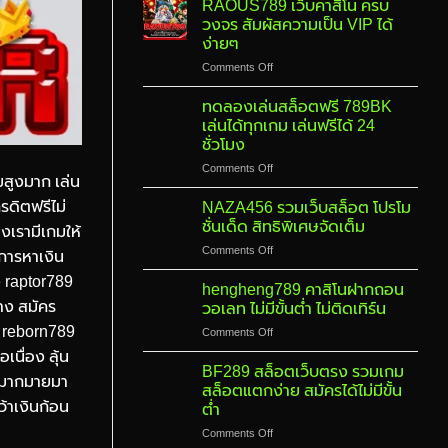
จึง
ได้
RAOUS789 เว็บคาสิโน ครบ
ควร
ควร
ตามใจ
วงจร สัมผัสความเป็น VIP ได้
เล่น
เลือก
ง่ายๆ
เว็บ
เดิม
on
Comments Off
ตรง
พัน?
RAOUS789
สล็อต
เว็บ
ALLPHARD888
ทดลองเล่นสล็อตฟรี 789BK
คา
แทน
เล่นได้ทุกเกม เล่นฟรีได้ 24
สิโน
เว็บ
ชั่วโมง
ครบ
ผ่าน
on
Comments Off
วงจร
เอเย่นต์?
มสูงมาก เล่น
ทดลอง
สัมผัส
เล่น
ความ
ครดิตฟรีไม่
NAZA456 รวมเว็บสล็อต โปรโม
สล็อต
เป็น
ชั่นเด็ด สิทธิพิเศษจัดเต็ม
งเรามีเกมให้
ฟรี
VIP
on
Comments Off
789BK
ได้
้การหาเงิน
NAZA456
เล่น
ง่ายๆ
ง raptor789
รวม
ได้
hengheng789 คาสิโนฝากถอน
เว็บ
ทุก
ทาง สมัคร
วอเลท ไม่มีขั้นต่ำ ไม่ติดเทิร์น
สล็อต
เกม
ย reborn789
on
Comments Off
โปร
เล่น
hengheng789
โม
เนื่อง ลุ้น
ฟรี
คา
ชั่น
BF289 สล็อตเว็บตรง รวมเกม
ได้
ล่นมากมายมา
สิ
เด็ด
สล็อตแตกง่าย สมัครได้ไม่มีขั้น
24
โน
สิทธิ
ว้าเงินก้อน
ชั่วโมง
ต่ำ
ฝาก
พิเศษ
on
Comments Off
ถอน
จัด