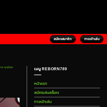
สมัครสมาชิก
ทางเข้าเล่น
าย ทุนน้อย
เมนู REBORN789
หน้าแรก
สมัครเล่นสล็อต
ทางเข้าเล่น