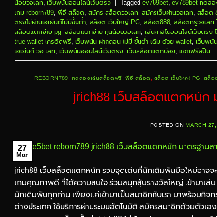
น้อยวอเลท
,
เว็บพนันออนไลน์เว็บตรง
|
Tagged
ev789bet
,
ev789bet ทดลอง
เกม reborn789
,
พีจี สล็อต
,
สมัคร สล็อตวอเลท
,
สมัครเว็บผ่านวอเลท
,
สล็อต 
ตรงไม่ผ่านเอเย่นต์ไม่มีขั้นต่ำ
,
สล็อต เว็บใหญ่ PG
,
สล็อต888
,
สล็อตทรูวอเลท ไม่
สล็อตแตกง่าย pg
,
สล็อตแตกง่าย ทุนน้อยวอเลท
,
เล่นคาสิโนออนไลน์เว็บตรง ไ
true wallet เครดิตฟรี
,
เว็บพนัน ฝากถอน ไม่มี ขั้นต่ำ เติม ด้วย wallet
,
เว็บพนั
เอเย่นต์ วอ เลท
,
เว็บพนันออนไลน์เว็บตรง
,
เว็บสล็อตแตกบ่อย
,
แจกฟรีสปิน
REBORN789
,
ทดลองเล่นสล็อตฟรี
,
พีจี สล็อต
,
สล็อต เว็บใหญ่ PG
,
สล็อต
jrich88 เว็บสล็อตแตกหนั
POSTED ON
MARCH 27,
27
Mar
jrich88 เว็บสล็อตแตกหนัก รวมจุดเด่นที่นักเดิมพันมือใหม่อาจจะ
เกมคุณภาพดี ที่ได้ความสนใจ ร่วมสนุกลุ้นรางวัลใหญ่ เข้ามาเล่
นักเดิมพันทุกท่าน เพียงแค่เข้ามาเป็นสมาชิกกับเรา มาพร้อมกิ
ต่างประเทศ ใช้บริการผ่านระบบอัตโนมัติ สมัครสมาชิกด้วยตัวเอง บ