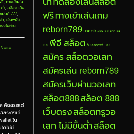
นำ
ทดลองเล่นสล็อต
รี
,
ทางเข้าเล่น
ต่ํา
,
สล็อต เว็บ
ฟรี
ทางเข้าเล่นเกม
อเย่นต์ 777
,
ต่ำ
,
เว็บพนัน
ตรงไม่ผ่าน
reborn789
บาคาร่า
ฝาก 300 บาท รับ
พีจี สล็อต
100
รับเครดิตฟรี 100
เว็บพนัน
สมัคร สล็อตวอเลท
สมัครเล่น reborn789
สมัครเว็บผ่านวอเลท
สล็อต888
สล็อต 888
กล คัดสรรแต่
เว็บตรง
สล็อตทรูวอ
ิสระให้แก่
wallet ใน
เลท ไม่มีขั้นต่ำ
สล็อต
ด้ไม่มี