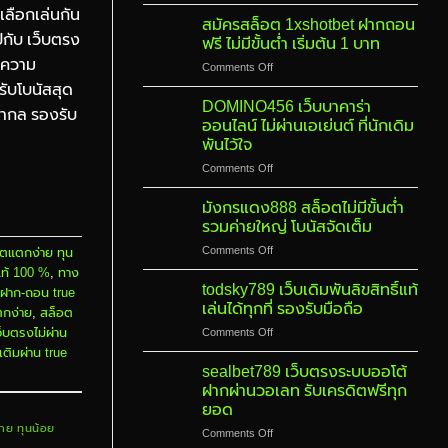
pung666
ร่า
wallet
เลือกเล่นกัน
บา
สมัคร
สมัครสล็อต 1xshotbet ฝากถอน
คา
ปกับ เว็บตรง
ฟรี
ฟรี ไม่มีขั้นต่ำ เริ่มต้น 1 บาท
ร่า
ไม่มี
อมความ
on
Comments Off
เว็บ
ขั้น
สมัคร
ใหญ่
รับโบนัสสุด
ต่ำ
สล็อต
รวม
DOMINO456 เว็บบาคาร่า
ปลอดภัย
บสากล รองรับ
1xshotbet
ทุก
ออนไลน์ ไม่ผ่านเอเย่นต์ ที่นักเดิม
100%
ฝาก
ค่าย
พันไว้ใจ
ถอน
เล่น
on
Comments Off
ฟรี
ง่าย
DOMINO456
ไม่มี
ได้
เว็บ
ขั้น
มังกรแดง888 สล็อตไม่มีขั้นต่ำ
เงิน
บา
ต่ำ
ไว
รวมค่ายใหญ่ โบนัสจัดเต็ม
คา
เริ่ม
on
Comments Off
ตแตกง่าย ทุน
ร่า
ต้น
มังกร
ออนไลน์
1
์แท้ 100 %
,
ทาง
แดง888
ไม่
todsky789 เว็บเดิมพันลิขสิทธิ์แท้
บาท
 ฝาก-ถอน true
สล็อต
ผ่าน
เล่นได้ทุกที่ รองรับมือถือ
ตกง่าย
,
สล็อต
ไม่มี
เอเย่นต์
on
ว็บตรงไม่ผ่าน
Comments Off
ขั้น
ที่
todsky789
ต่ำ
เติมผ่าน true
นัก
เว็บ
รวม
sealbet789 เว็บตรงระบบออโต้
เดิม
เดิม
ค่าย
ฝากผ่านวอเลท รับเครดิตฟรีทุก
พัน
พัน
ใหญ่
ไว้ใจ
ยอด
ลิขสิทธิ์
โบนัส
าย ทุนน้อย
on
Comments Off
แท้
จัด