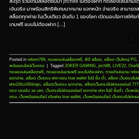
สะดุด รวมเกมสล็อตชั้นนำ jrich88 ไม่ต้องฝาก ทดลองเล่นเกมได้ท
เงินจริง มาพร้อมสิทธิพิเศษมากมาย แจกหนัก จ่ายจริง สามารถสร
สล็อตทุกค่าย ในเว็บเดียว อันดับ 1 ของโลก เปิดมอบโอกาสให้แก
เกมฟรี แบบไม่ต้องฝาก […]
C
Posted in
reborn789
,
ทดลองเล่นสล็อตฟรี
,
พีจี สล็อต
,
สล็อต เว็บใหญ่ PG
,
พนันออนไลน์เว็บตรง
|
Tagged
JOKER GAMING
,
jrich88
,
LIVE22
,
One5
ทดลองเล่นสล็อตฟรี
,
ทดลองเล่นเกมฟรี แบบไม่ต้องฝาก
,
ทางเข้าเล่นเกม reb
แตกง่าย
,
สล็อต เว็บตรง ฝาก-ถอน true wallet ไม่มี ขั้น ต่ํา
,
สล็อต เว็บตรงไม่ผ่า
ฝาก10รับ100ล่าสุด
,
สล็อตเว็บตรง แตกง่าย
,
สล็อตเว็บตรงไม่ผ่านเอเย่นต์ 777
ตรง รองรับ วอ เลท
,
เว็บตรงไม่ผ่านเอเย่นต์ แตกง่าย ฝาก ไม่มี ขั้นต่ำ
,
เว็บพนัน
ตรง
,
เว็บพนันออนไลน์ เติมผ่าน true wallet
,
เว็บพนันออนไลน์ เว็บตรงไม่ผ่านเอ