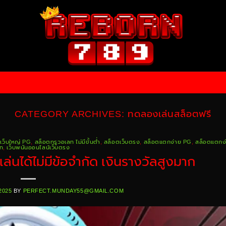
CATEGORY ARCHIVES:
ทดลองเล่นสล็อตฟรี
เว็บใหญ่ PG
,
สล็อตทรูวอเลท ไม่มีขั้นต่ำ
,
สล็อตเว็บตรง
,
สล็อตแตกง่าย PG
,
สล็อตแตกง่
ท
,
เว็บพนันออนไลน์เว็บตรง
ล่นได้ไม่มีข้อจำกัด เงินรางวัลสูงมาก
2025
BY
PERFECT.MUNDAY55@GMAIL.COM