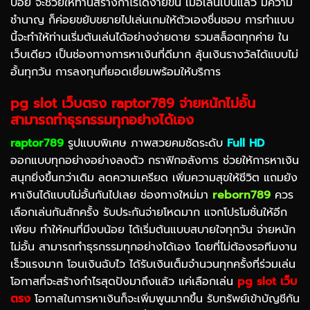
บ่อย จะช่วยให้ท่านสร้างกำไรได้ง่ายขึ้น เมื่อเล่นเป็นแล้ว มีความ
ชำนาญ ก็ค่อยขยับขยายไปเล่นเกมให้ตัวเองชื่นชอบ การทำแบบ
นี้จะทำให้ท่านเริ่มต้นเล่นได้อย่างง่ายดาย รวมสล็อตทุกค่าย ใน
เว็บเดียว เป็นช่องทางการหาเงินที่ดีมาก ลุ้นเงินรางวัลได้แบบไม่
อั้นทุกวัน การลงทุนที่ยอดเยี่ยมพร้อมให้บริการ
pg slot เว็บตรง raptor789 จ่ายหนักไม่อั้น
สามารถทำธุรกรรมทุกอย่างได้เอง
raptor789
รูปแบบพิเศษ ภาพสวยคมชัดระดับ
Full HD
ออกแบบทุกอย่างอย่างลงตัว กราฟิกอลังการ ช่วยให้การหาเงิน
สนุกยิ่งขึ้นกว่าเดิม ลดความเครียด เพิ่มความสุขให้ชีวิต แถมยัง
หาเงินได้แบบไม่อั้นกันไปเลย ช่องทางใหม่มา
reborn789
ควร
เลือกเล่นกันสักครั้ง รับประกันจ่ายโหดมาก แจกโปรโมชั่นให้อีก
เพียบ ทำให้คนที่มีงบน้อย ได้เริ่มต้นแบบสบายใจทุกวัน จ่ายหนัก
ไม่อั้น สามารถทำธุรกรรมทุกอย่างได้เอง โดยที่ไม่ต้องรอทีมงาน
เร็วแรงมาก โอนเงินฉับไว ได้รับเงินเต็มจำนวนทุกครั้งที่ร่วมเล่น
โอกาสที่จะสร้างกำไรสุดปังมาถึงแล้ว แค่เลือกเล่น
pg slot เว็บ
ตรง
โอกาสในการหาเงินก็จะเพิ่มพูนมากขึ้น รับทรัพย์เข้าบัญชีกัน