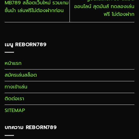
MB789 สล็อตเว็บใหม่ รวมเกม
ออนไลน์ สุดมันส์ ทดลองเล่น
ชั้นนำ เล่นฟรีไม่ต้องฝากก่อน
ฟรี ไม่ต้องฝาก
เมนู REBORN789
หน้าแรก
สมัครเล่นสล็อต
ทางเข้าเล่น
ติดต่อเรา
SITEMAP
บทความ REBORN789