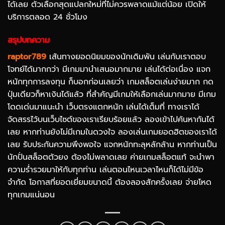
ได้เลย ตัวเลือกสุดแปลกใหม่ที่ไม่ควรพลาดแม้แต่น้อย เปิดให้
บริการตลอด 24 ชั่วโมง
สรุปบทความ
raptor789
เส้นทางยอดนิยมของนักเดิมพัน เล่นกับเราตอบ
โจทย์ได้มากกว่า มีเกมมานำเสนอมากมาย เล่นได้ต่อเนื่อง แจก
หนักทุกการลงทุน ก็บอกก่อนเลยว่า เกมสล็อตเล่นง่ายมาก กด
ปุ่มเดียวก็หาเงินได้แล้ว ที่สำคัญมีเกมให้เลือกเล่นมากมาย มีเกม
โดดเด่นมาแนะนำ เว็บตรงแตกหนัก เล่นได้เต็มที่ ทางเราได้
จัดสรรไว้บนเว็บไซต์ของเราเรียบร้อยแล้ว ลองเข้าไปค้นหากันได้
เลย หากท่านยังไม่มีเกมในดวงใจ ลองเล่นเกมยอดฮิตของเราได้
เลย รับประกันความพึงพอใจ แจกหนักทะลุหลักล้าน หากท่านเป็น
นักปั่นสล็อตตัวยง ต้องไม่พลาดเลย ค่ายเกมสล็อตแท้ จะนำพา
ความร่ำรวยมาให้กับทุกท่าน เล่นตอนไหนเวลาไหนก็ได้ไม่มีข้อ
จำกัด โอกาสที่ยอดเยี่ยมขนาดนี้ ต้องลองสักครั้งเลย จ่ายโหด
ทุกเกมแน่นอน