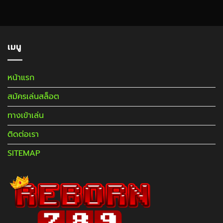
เมนู
หน้าแรก
สมัครเล่นสล็อต
ทางเข้าเล่น
ติดต่อเรา
SITEMAP