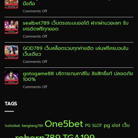
สล็อต
ผ่าน
มือถือ
บาท
ไม่มี
เอเย่นต์
on
Comments Off
ขั้น
ที่
todsky789
ต่ำ
นัก
เว็บ
sealbet789 เว็บตรงระบบออโต้ ฝากผ่านวอเลท รับ
รวม
เดิม
เดิม
ค่าย
เครดิตฟรีทุกยอด
พัน
พัน
ใหญ่
ไว้ใจ
on
Comments Off
ลิขสิทธิ์
โบนัส
sealbet789
แท้
จัด
เว็บ
GOD789 เว็บสล็อตรวมทุกค่ายฮิต เล่นฟรีครบจบใน
เล่น
เต็ม
ตรง
ได้
เว็บเดียว
ระบบ
ทุก
on
Comments Off
ออ
ที่
GOD789
โต้
รองรับ
เว็บ
gotogame88 บริการเกมคาสิโน ลิขสิทธิ์แท้ ปลอดภัย
ฝาก
มือ
สล็อต
ผ่าน
100%
ถือ
รวม
วอ
on
Comments Off
ทุก
เลท
gotogame88
ค่าย
รับ
บริการ
ฮิต
เครดิต
เกม
TAGS
เล่น
ฟรี
คา
ฟรี
ทุก
สิโน
ครบ
ยอด
ลิขสิทธิ์
จบ
One5bet
แท้
ใน
pg slot เว็บ
PG SLOT
1xshotbet
hengheng789
ปลอดภัย
เว็บ
100%
เดียว